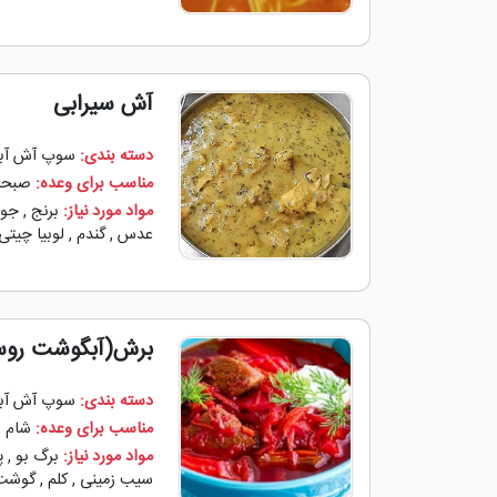
آش سیرابی
دسته بندی:
سوپ آش آب
مناسب برای وعده:
صبحان
مواد مورد نیاز:
برنج
,
جو
,
عدس
,
گندم
,
لوبیا چیتی
برش(آبگوشت روس
دسته بندی:
سوپ آش آب
مناسب برای وعده:
شام
,
مواد مورد نیاز:
برگ بو
,
پ
سیب زمینی
,
کلم
,
گوشت