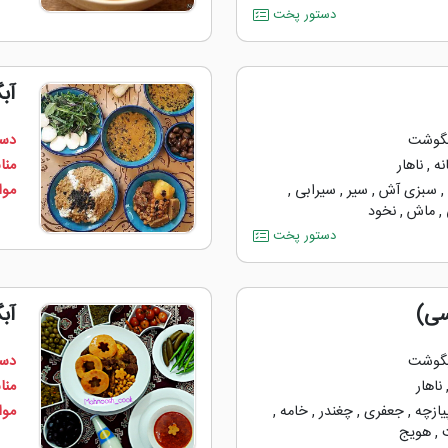
دستور پخت
آب
گوشت
دست
ه
,
ناهار
منا
سبزی آش
,
سیر
,
سیرابی
,
مواد
,
ماش
,
نخود
دستور پخت
ی)
آب
گوشت
دست
ناهار
منا
یازچه
,
جعفری
,
چغندر
,
خامه
,
مواد
,
هویج