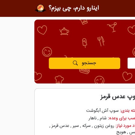
اینارو دارم، چی بپزم؟
جستجو
پ عدس قرمز
ه بندی:
سوپ آش آبگوشت
سب برای وعده:
شام
,
ناهار
 مورد نیاز:
روغن زیتون
,
سرکه
,
سیر
,
عدس قرمز
,
فس
,
هویج