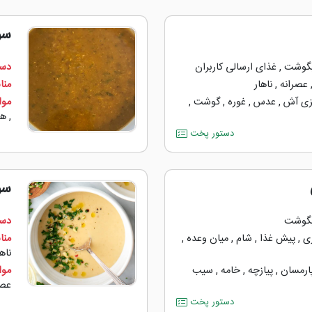
سو
گوشت
,
غذای ارسالی کاربران
دست
عصرانه
,
ناهار
منا
ی آش
,
عدس
,
غوره
,
گوشت
,
مواد
,
هو
دستور پخت
سو
گوشت
دست
ی
,
پیش غذا
,
شام
,
میان وعده
,
منا
ناها
پارمسان
,
پیازچه
,
خامه
,
سیب
مواد
عصا
دستور پخت