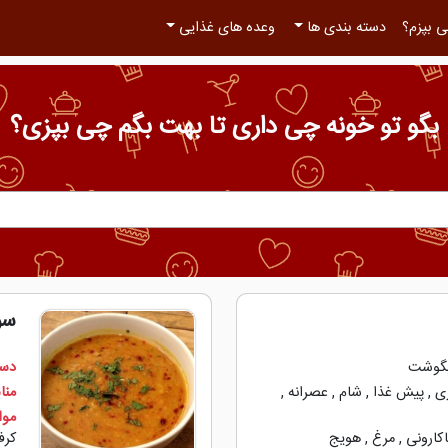
 بپزم؟
دسته بندی ها
وعده های غذایی
بگو تو خونه چی داری تا بهت بگم چی بپزی؟
سو
گوشت
دست
ی
,
پیش غذا
,
شام
,
عصرانه
,
منا
مواد
کارونی
,
مرغ
,
هویج
کر