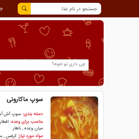
چی
سوپ ماکارونی
دسته بندی:
سوپ آش آب
مناسب برای وعده:
افطار
میان وعده
,
ناهار
مواد مورد نیاز:
کرفس
,
ما