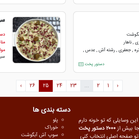
سو
گوشت
دست
ی
,
ناهار
منا
ره
,
جعفری
,
رشته آش
,
عدس
,
مواد
سیب
دستور پخت
›
26
25
24
23
...
2
1
‹
دسته بندی ها
 این وسایلی که تو خونه دارم
پلو
خوراک
جا بیش از
۲۰۰۰ دستور پخت
سوپ آش آبگوشت
ه تو صفحه اصلی انتخاب کنی