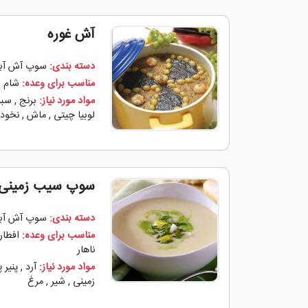
آش غوره
دسته بندی:
سوپ آش آب
مناسب برای وعده:
شام
,
مواد مورد نیاز:
برنج
,
سبز
لوبیا چیتی
,
ماش
,
نخود
سوپ سیب‌ زمینی
دسته بندی:
سوپ آش آب
مناسب برای وعده:
افطار
ناهار
مواد مورد نیاز:
آرد
,
پنیر 
زمینی
,
شیر
,
مرغ