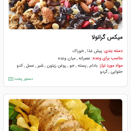
میکس گرانولا
دسته بندی:
پیش غذا
,
خوراک
مناسب برای وعده:
عصرانه
,
میان وعده
مواد مورد نیاز:
بادام
,
پسته
,
جو
,
روغن زیتون
,
شیر
,
عسل
,
کدو
حلوایی
,
گردو
دستور پخت