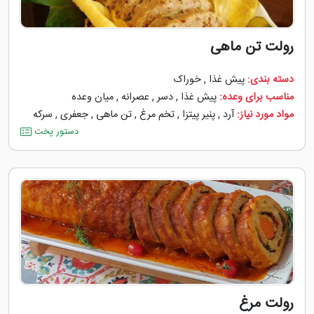
رولت تن ماهی
دسته بندی:
پیش غذا
,
خوراک
مناسب برای وعده:
پیش غذا
,
دسر
,
عصرانه
,
میان وعده
مواد مورد نیاز:
آرد
,
پنیر پیتزا
,
تخم مرغ
,
تن ماهی
,
جعفری
,
سرکه
دستور پخت
رولت مرغ