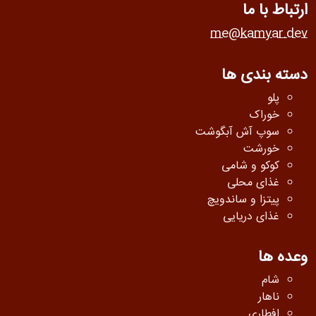
ارتباط با ما
me@kamyar.dev
دسته بندی ها
پلو
خوراک
سوپ آش آبگوشت
خورشت
کوکو و شامی
غذای محلی
پیتزا و ساندویچ
غذای دریایی
وعده ها
شام
ناهار
افطاری