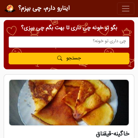
اینارو دارم، چی بپزم؟
بگو تو خونه چی داری تا بهت بگم چی بپزی؟
جستجو
خاگینه-قیقناق