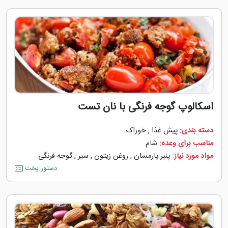
اسکالوپ گوجه فرنگی با نان تست
دسته بندی:
پیش غذا
,
خوراک
مناسب برای وعده:
شام
مواد مورد نیاز:
پنیر پارمسان
,
روغن زیتون
,
سیر
,
گوجه ‌فرنگی
دستور پخت