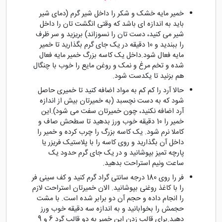
خمیر مایه خشک و شکر را داخل شیر گرم (دمای شیر
باید به اندازه ای باشد که وقتی انگشت تان را داخل
شیر می کنید، دست تان را نسوزاند) بریزید و سر ظرف
را ببندید و 10 دقیقه در یک جای گرم بگذارید تا خمیر
مایه فعال شود.داخل یک کاسه بزرگ خمیر مایه فعال
شده و تخم مرغ و نمک و روغن مایع را خوب با چنگال
هم بزنید تا یکدست شود.
حالا آرد را کم کم به مواد اضافه کنید تا خمیری حاصل
شود که به دست نچسبد (به خمیرتان بیش از اندازه
آرد اضافه نکنید، چون خمیرتان سفت می شود).این
خمیر را 10 دقیقه خوب ورز بدهید تا سطحش صاف و
کاملا نرم شود. یک کاسه بزرگ را چرب کرده و خمیر را
داخل آن بگذارید و روی کاسه را با پلاستیک فریزر یا
پارچه تمیز بپوشانید و در یک جای گرم حدود یک
ساعت ونیم استراحت بدهید.
فر را روی 180 درجه سانتی گراد گرم کنید و کف سینی فر
را با کاغذ روغنی بپوشانید. الان خمیرتان استراحت لازم
را انجام داده و حجم آن دو برابر شده است. با مشت
حجمش را بخوابانید و به اندازه سه دقیقه خوب ورز
دهید.برای قالب زدن این خمیر به دو قالب گرد 6 و 9