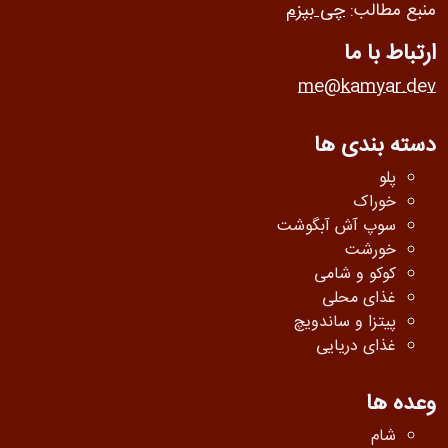
منبع مطالب:
چی بپزم
ارتباط با ما
me@kamyar.dev
دسته بندی ها
پلو
خوراک
سوپ آش آبگوشت
خورشت
کوکو و شامی
غذای محلی
پیتزا و ساندویچ
غذای دریایی
وعده ها
شام