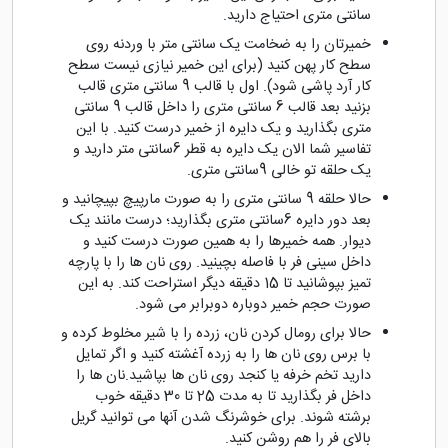
سانتی متری احتیاج دارید.
خمیرتان را به ضخامت یک سانتی متر با وردنه روی
سطح کار پهن کنید (برای این خمیر نیازی نیست سطح
کار آرد پاشی شود). اول با قالب 9 سانتی متری قالب
بزنید بعد قالب 6 سانتی متری را داخل قالب 9 سانتی
متری بگذارید و یک دایره از خمیر درست کنید. با این
تفاسیر شما الان یک دایره به قطر 6سانتی متر دارید و
یک حلقه تو خالی 9سانتی متری.
حالا حلقه 9 سانتی متری را به صورت مارپیچ بپیچانید و
بعد دور دایره 6سانتی متری بگذارید؛ درست مانند یک
دیوار. همه خمیرها را به همین صورت درست کنید و
داخل سینی فر با فاصله بچینید. روی نان ها را با پارچه
تمیز بپوشانید تا 15 دقیقه دیگر استراحت کند. به این
صورت حجم خمیر دوباره دوبرابر می شود.
حالا برای رومال کردن نان، زرده را با شیر مخلوط کرده و
با برس روی نان ها را به زرده آغشته کنید و اگر تمایل
دارید تخم خرفه یا کنجد روی نان ها بپاشید.نان ها را
داخل فر بگذارید تا به مدت 25 تا 30 دقیقه خوب
برشته شوند. برای خوشرنگ شدن آنها می توانید گریل
بالای فر را هم روشن کنید.