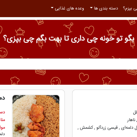
 بپزم؟
دسته بندی ها
وعده های غذایی
بگو تو خونه چی داری تا بهت بگم چی بپزی؟
دمی
ل
دست
ناهار
منا
 دلمه‌‌ای
,
قیسی زردآلو
,
کشمش
,
مواد
دلمه