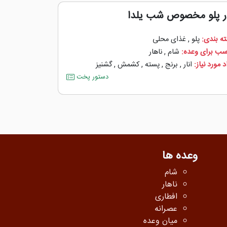
ار پلو مخصوص شب یلدا
ه بندی:
پلو
,
غذای محلی
سب برای وعده:
شام
,
ناهار
 مورد نیاز:
انار
,
برنج
,
پسته
,
کشمش
,
گشنیز
دستور پخت
وعده ها
شام
ناهار
افطاری
عصرانه
میان وعده