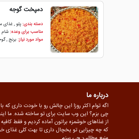
دمپخت گوجه
دسته بندی:
پلو
,
غذای س
مناسب برای وعده:
شام
,
مواد مورد نیاز:
برنج
,
گوج
درباره ما
اگه توام اکثر روزا این چالش رو با خودت داری که با
چی بزم؟ این وب سایت برای تو ساخته شده. ما این
از غذاهای خوشمزه براتون آماده کردیم و فقط کافی
که چه چیزایی تو یخچال داری تا بهت کلی غذای خو
منبع مطالب:
چی بپزم