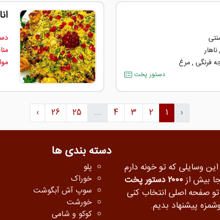
ان
نتی
دست
ناهار
منا
ه ‌فرنگی
,
مرغ
مواد
دستور پخت
›
26
25
...
4
3
2
1
‹
دسته بندی ها
 این وسایلی که تو خونه دارم
پلو
خوراک
جا بیش از
۲۰۰۰ دستور پخت
سوپ آش آبگوشت
ه تو صفحه اصلی انتخاب کنی
خورشت
شمزه پیشنهاد بدیم.
کوکو و شامی