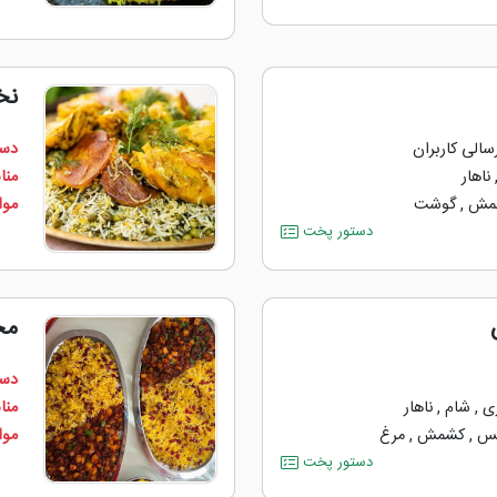
نخ
سالی کاربران
دست
ناهار
منا
مش
,
گوشت
مواد
دستور پخت
مخ
دست
ی
,
شام
,
ناهار
منا
فس
,
کشمش
,
مرغ
مواد
دستور پخت