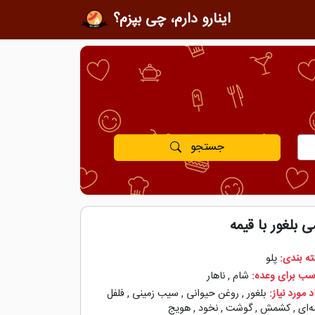
اینارو دارم، چی بپزم؟
جستجو
 بلغور با قیمه
ه بندی:
پلو
سب برای وعده:
شام
,
ناهار
 مورد نیاز:
بلغور
,
روغن حیوانی
,
سیب زمینی
,
فلفل
‌‌ای
,
کشمش
,
گوشت
,
نخود
,
هویج