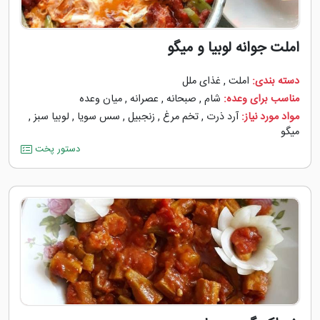
املت جوانه لوبیا و میگو
دسته بندی:
املت
,
غذای ملل
مناسب برای وعده:
شام
,
صبحانه
,
عصرانه
,
میان وعده
مواد مورد نیاز:
آرد ذرت
,
تخم مرغ
,
زنجبیل
,
سس سویا
,
لوبیا سبز
,
میگو
دستور پخت