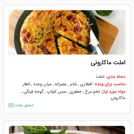
املت ماکارونی
دسته بندی:
املت
مناسب برای وعده:
افطاری
,
شام
,
عصرانه
,
میان وعده
,
ناهار
مواد مورد نیاز:
تخم مرغ
,
جعفری
,
سس کچاپ
,
گوجه ‌فرنگی
,
ماکارونی
دستور پخت