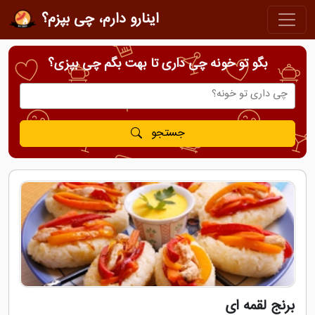
اینارو دارم، چی بپزم؟
بگو تو خونه چی داری تا بهت بگم چی بپزی؟
جستجو
برنج لقمه ای