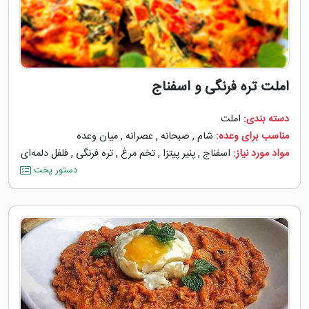
املت تره فرنگی و اسفناج
دسته بندی:
املت
مناسب برای وعده:
شام
,
صبحانه
,
عصرانه
,
میان وعده
مواد مورد نیاز:
اسفناج
,
پنیر پیتزا
,
تخم مرغ
,
تره فرنگی
,
فلفل دلمه‌‌ای
دستور پخت