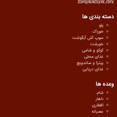
me@kamyar.dev
دسته بندی ها
پلو
خوراک
سوپ آش آبگوشت
خورشت
کوکو و شامی
غذای محلی
پیتزا و ساندویچ
غذای دریایی
وعده ها
شام
ناهار
افطاری
عصرانه