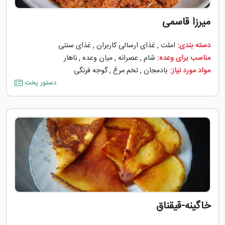
میرزا قاسمی
دسته بندی:
املت
,
غذای ارسالی کاربران
,
غذای سنتی
مناسب برای وعده:
شام
,
عصرانه
,
میان وعده
,
ناهار
مواد مورد نیاز:
بادمجان
,
تخم مرغ
,
گوجه ‌فرنگی
دستور پخت
خاگینه-قیقناق