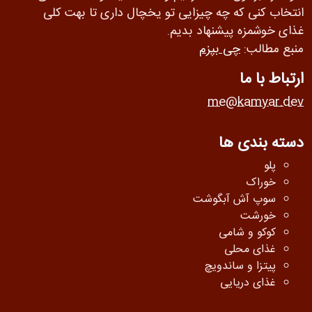
انتخاب کنی که چه چیزایی تو یخچال داری تا بهت کلی
غذای خوشمزه پیشنهاد بدیم.
منبع مطالب:
چی بپزم
ارتباط با ما
me@kamyar.dev
دسته بندی ها
پلو
خوراک
سوپ آش آبگوشت
خورشت
کوکو و شامی
غذای محلی
پیتزا و ساندویچ
غذای دریایی