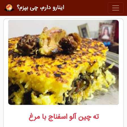
اینارو دارم، چی بپزم؟
ته چین آلو اسفناج با مرغ