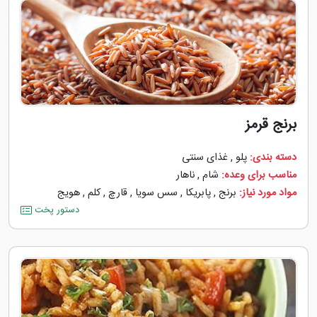
برنج قرمز
دسته بندی:
پلو
,
غذای سنتی
مناسب برای وعده:
شام
,
ناهار
مواد مورد نیاز:
برنج
,
پابریکا
,
سس سویا
,
قارچ
,
کلم
,
هویج
دستور پخت