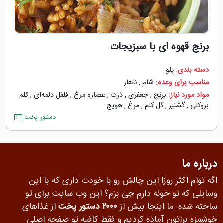
برنج قهوه ای با سبزیجات
دسته بندی:
پلو
مناسب برای وعده:
شام
,
ناهار
مواد مورد نیاز:
برنج
,
جعفری
,
ذرت
,
عصاره مرغ
,
فلفل دلمه‌‌ای
,
کلم
بروکلی
,
گشنیز
,
گل کلم
,
مرغ
,
هویج
دستور پخت
درباره ما
اگه توام اکثر روزا این چالش رو با خودت داری که با این
وسایلی که تو خونه دارم چی بزم؟ این وب سایت برای تو
ساخته شده. ما اینجا بیش از
۲۰۰۰ دستور پخت
از غذاهای
خوشمزه براتون آماده کردیم و فقط کافیه تو صفحه اصلی