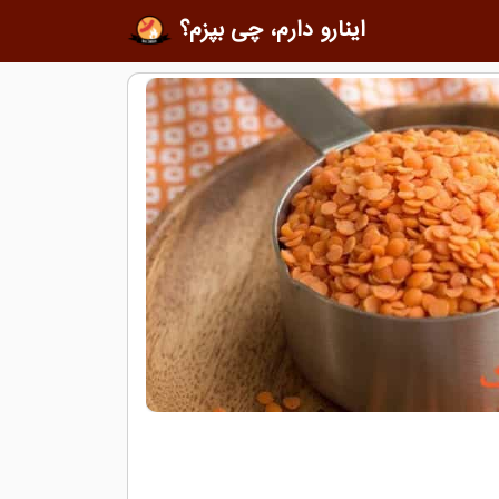
اینارو دارم، چی بپزم؟