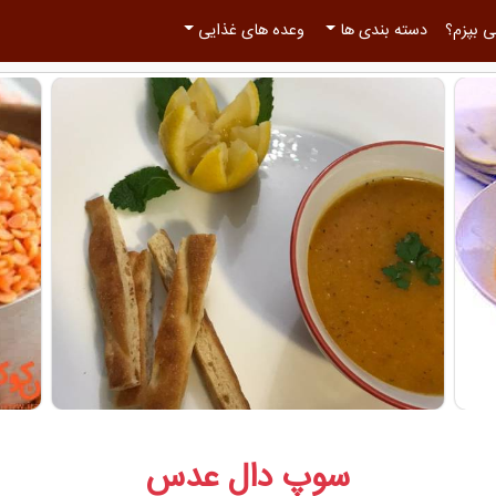
 بپزم؟
دسته بندی ها
وعده های غذایی
سوپ دال عدس