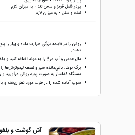
پودر زيره - نصف قاشق چايخوري
پودر فلفل قرمز و سس تند - به ميزان لازم
نمك و فلفل - به ميزان لازم
روغن را در قابلمه بزرگي حرارت داده و پياز را 
دهيد.
دال عدس و آب مرغ را به مواد اضافه كنيد و بگذاريد جوش بيايد، در اي
برگ بوها، باقي‌مانده سير و نصف ليموترش‌ها را د
دستگاه غذاساز به صورت پوره رواني درآوريد و زيره
سوپ آماده شده را در ظرف مورد نظر ريخته و با
آش گوشت و بلغور