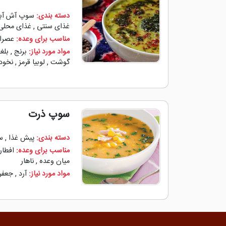
دسته بندی:
سوپ آش آب
غذای سنتی
,
غذای محلی
مناسب برای وعده:
عصران
مواد مورد نیاز:
برنج
,
بلغو
گوشت
,
لوبیا قرمز
,
نخود
سوپ ذرت
دسته بندی:
پیش غذا
,
س
مناسب برای وعده:
افطار
میان وعده
,
ناهار
مواد مورد نیاز:
آرد
,
جعفر