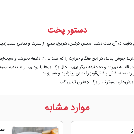
دستور پخت
پنج دقيقه در آن تفت دهيد. سپس كرفس، هويج، نيمي از سيرها و تمامي سيب‌زميني‌
ن هنگام حرارت را كم كنيد تا 30 دقيقه بجوشد و سيب‌زميني و عدس نرم شوند.
ر قابلمه بريزيد و ده‌ دقيقه ديگر بپزيد. حال برگ بوها را برداريد و آب بقيه ل
، نمك، فلفل و فلفل‌قرمز را به آن بيفزاييد و هم بزنيد.
 برش‌هاي ليموترش و برگ جعفري تزئين كنيد.
موارد مشابه
سو