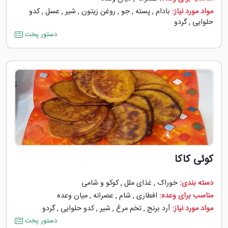
مواد مورد نیاز:
بادام
,
پسته
,
جو
,
روغن زیتون
,
شیر
,
عسل
,
کدو
حلوایی
,
گردو
دستور پخت
کوئی کاکا
دسته بندی:
خوراک
,
غذای ملل
,
کوکو و شامی
مناسب برای وعده:
افطاری
,
شام
,
عصرانه
,
میان وعده
مواد مورد نیاز:
آرد برنج
,
تخم مرغ
,
شیر
,
کدو حلوایی
,
گردو
دستور پخت