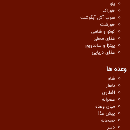
پلو
خوراک
سوپ آش آبگوشت
خورشت
کوکو و شامی
غذای محلی
پیتزا و ساندویچ
غذای دریایی
وعده ها
شام
ناهار
افطاری
عصرانه
میان وعده
پیش غذا
صبحانه
دسر