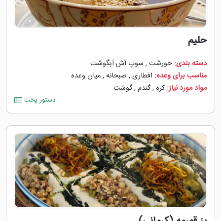
حلیم
دسته بندی:
خورشت
,
سوپ آش آبگوشت
مناسب برای وعده:
افطاری
,
صبحانه
,
میان وعده
مواد مورد نیاز:
کره
,
گندم
,
گوشت
دستور پخت