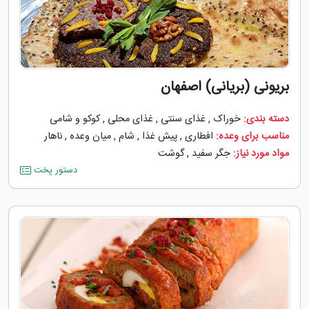
بریونی (بریانی) اصفهان
دسته بندی:
خوراک
,
غذای سنتی
,
غذای محلی
,
کوکو و شامی
مناسب برای وعده:
افطاری
,
پیش غذا
,
شام
,
میان وعده
,
ناهار
مواد مورد نیاز:
جگر سفید
,
گوشت
دستور پخت