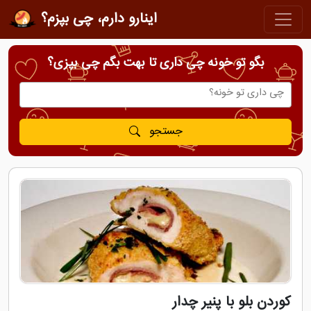
اینارو دارم، چی بپزم؟
بگو تو خونه چی داری تا بهت بگم چی بپزی؟
جستجو
کوردن بلو با پنیر چدار