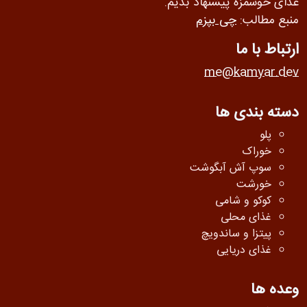
غذای خوشمزه پیشنهاد بدیم.
منبع مطالب:
چی بپزم
ارتباط با ما
me@kamyar.dev
دسته بندی ها
پلو
خوراک
سوپ آش آبگوشت
خورشت
کوکو و شامی
غذای محلی
پیتزا و ساندویچ
غذای دریایی
وعده ها