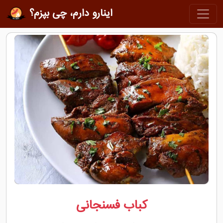
اینارو دارم، چی بپزم؟
کباب فسنجانی