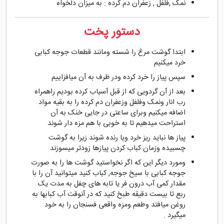
نمک ,فلفل , زعفران دم کرده : به میزان دلخواه
دستور پخت
ابتدا گوشت مرغ را شسته ومانند قطعات جوجه کبابی
خرد میکنیم
سپس پیاز را خرد کرده ودر ظرف به آن میافزاییم
بعد از آن گردویی که از قبل آسیاب کرده بودیم راهمراه
رب انار ونمک وفلفل وزعفران دم کرده را به بقیه مواد
اضافه میکنیم وبرای ساعتی در جایی خنک به آن
استراحت میدهیم تا به خوبی با هم مزه دار شوند
پیاز ها نباید ریز خرد ویا رنده شوند زیرا به گوشت
چسبیده وزمان کباب کردن پیازها زودتر میسوزند
ومورد دیگر این که اگر نخواستید گوشت ها را به صورت
جوجه کبابی با سیخ جوجه, کباب کنید میتوانید آن را با
مقدار کمی آب درون فر یا تابه های چفل به مدت یک
ربع تا بیست دقیقه طبخ کنید که در آنوقت آب کبابها به
روغن میافتد وطعم ومزه واقعی فسنجان را به خود
میگیرد .