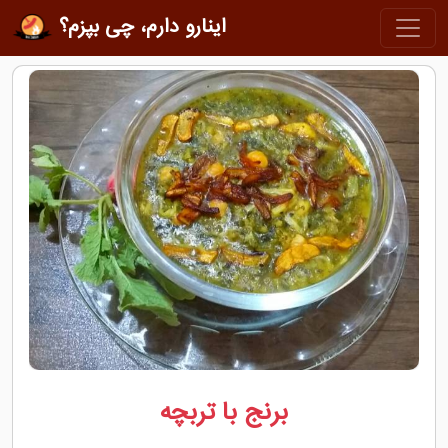
اینارو دارم، چی بپزم؟
برنج با تربچه