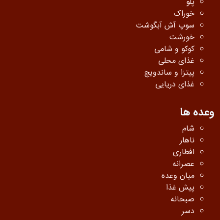
پلو
خوراک
سوپ آش آبگوشت
خورشت
کوکو و شامی
غذای محلی
پیتزا و ساندویچ
غذای دریایی
وعده ها
شام
ناهار
افطاری
عصرانه
میان وعده
پیش غذا
صبحانه
دسر