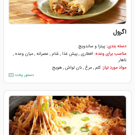
اگرول
دسته بندی:
پیتزا و ساندویچ
مناسب برای وعده:
افطاری
,
پیش غذا
,
شام
,
عصرانه
,
میان وعده
,
ناهار
مواد مورد نیاز:
کلم
,
مرغ
,
نان لواش
,
هویج
دستور پخت