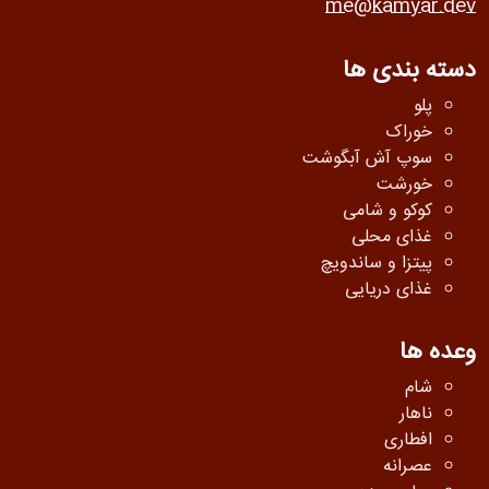
me@kamyar.dev
دسته بندی ها
پلو
خوراک
سوپ آش آبگوشت
خورشت
کوکو و شامی
غذای محلی
پیتزا و ساندویچ
غذای دریایی
وعده ها
شام
ناهار
افطاری
عصرانه