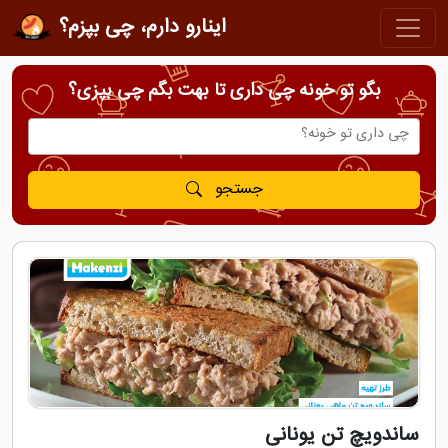
اینارو دارم، چی بپزم؟
بگو تو خونه چی داری تا بهت بگم چی بپزی؟
جستجو
ساندویچ تن یونانی