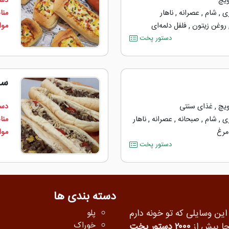
ویچ
دست
ی
,
شام
,
عصرانه
,
ناهار
منا
روغن زیتون
,
فلفل دلمه‌‌ای
مواد
دستور پخت
سا
ویچ
,
غذای سنتی
دست
ی
,
شام
,
صبحانه
,
عصرانه
,
ناهار
منا
مرغ
مواد
دستور پخت
دسته بندی ها
 این وسایلی که تو خونه دارم
پلو
خوراک
جا بیش از
۲۰۰۰ دستور پخت