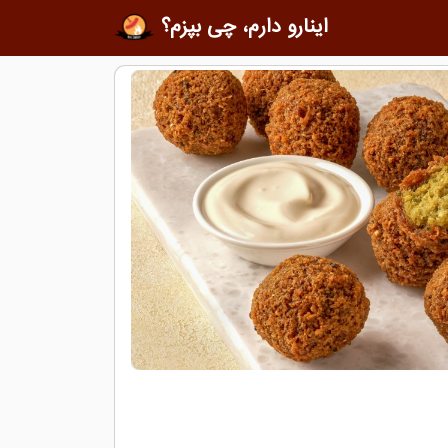
اینارو دارم، چی بپزم؟