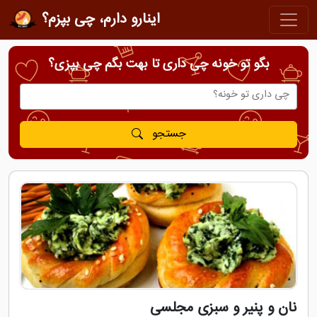
اینارو دارم، چی بپزم؟
بگو تو خونه چی داری تا بهت بگم چی بپزی؟
جستجو
نان و پنیر و سبزی مجلسی