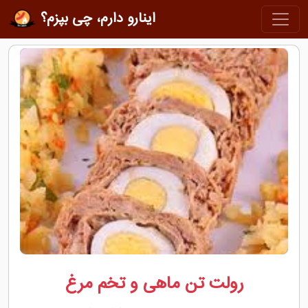
اینارو دارم، چی بپزم؟
رولت تن ماهی و تخم مرغ