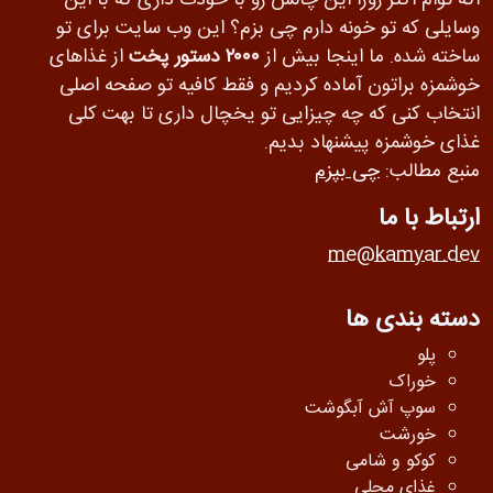
اگه توام اکثر روزا این چالش رو با خودت داری که با این
وسایلی که تو خونه دارم چی بزم؟ این وب سایت برای تو
ساخته شده. ما اینجا بیش از
۲۰۰۰ دستور پخت
از غذاهای
خوشمزه براتون آماده کردیم و فقط کافیه تو صفحه اصلی
انتخاب کنی که چه چیزایی تو یخچال داری تا بهت کلی
غذای خوشمزه پیشنهاد بدیم.
منبع مطالب:
چی بپزم
ارتباط با ما
me@kamyar.dev
دسته بندی ها
پلو
خوراک
سوپ آش آبگوشت
خورشت
کوکو و شامی
غذای محلی