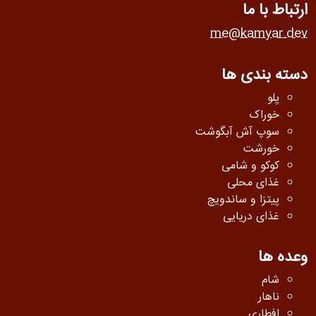
ارتباط با ما
me@kamyar.dev
دسته بندی ها
پلو
خوراک
سوپ آش آبگوشت
خورشت
کوکو و شامی
غذای محلی
پیتزا و ساندویچ
غذای دریایی
وعده ها
شام
ناهار
افطاری