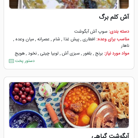
آش کلم برگ
دسته بندی:
سوپ آش آبگوشت
مناسب برای وعده:
افطاری
,
پیش غذا
,
شام
,
عصرانه
,
میان وعده
,
ناهار
مواد مورد نیاز:
برنج
,
بلغور
,
سبزی آش
,
لوبیا چیتی
,
نخود
,
هویج
دستور پخت
آبگوشت گیاهی