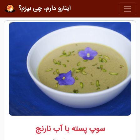
اینارو دارم، چی بپزم؟
سوپ پسته با آب نارنج