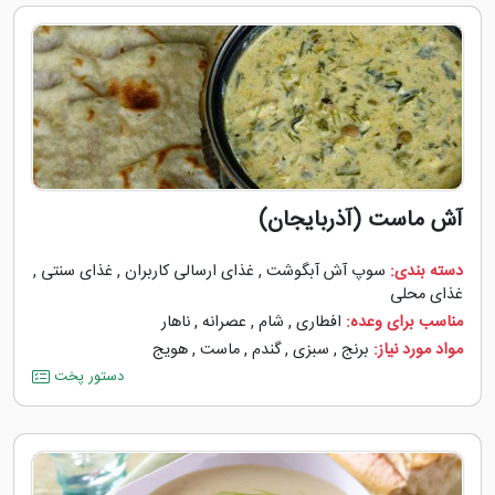
آش ماست (آذربایجان)
دسته بندی:
سوپ آش آبگوشت
,
غذای ارسالی کاربران
,
غذای سنتی
,
غذای محلی
مناسب برای وعده:
افطاری
,
شام
,
عصرانه
,
ناهار
مواد مورد نیاز:
برنج
,
سبزی
,
گندم
,
ماست
,
هویج
دستور پخت