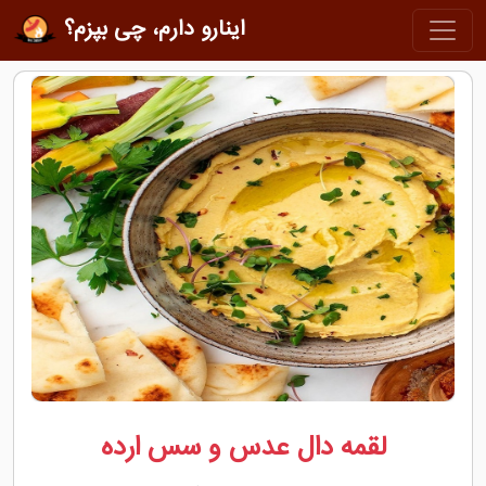
اینارو دارم، چی بپزم؟
لقمه دال عدس و سس ارده