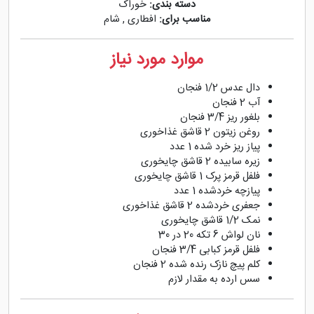
دسته بندی:
خوراک
مناسب برای:
افطاری
,
شام
موارد مورد نیاز
دال عدس 1/2 فنجان
آب 2 فنجان
بلغور ریز 3/4 فنجان
روغن زیتون 2 قاشق غذاخوری
پیاز ریز خرد شده 1 عدد
زیره سابیده 2 قاشق چایخوری
فلفل قرمز پرک 1 قاشق چایخوری
پیازچه خردشده 1 عدد
جعفری خردشده 2 قاشق غذاخوری
نمک 1/2 قاشق چایخوری
نان لواش 6 تکه 20 در 30
فلفل قرمز کبابی 3/4 فنجان
کلم پیچ نازک رنده شده 2 فنجان
سس ارده به مقدار لازم