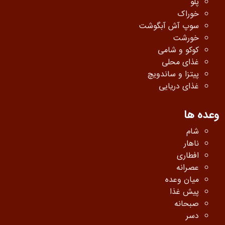
پلو
خوراک
سوپ آش آبگوشت
خورشت
کوکو و شامی
غذای محلی
پیتزا و ساندویچ
غذای دریایی
وعده ها
شام
ناهار
افطاری
عصرانه
میان وعده
پیش غذا
صبحانه
دسر