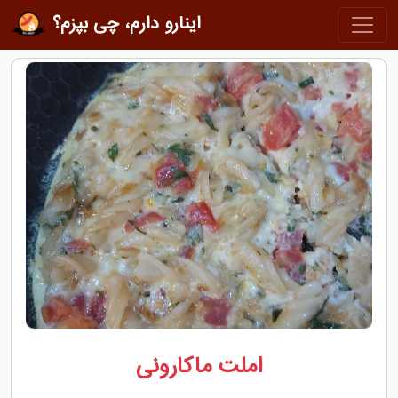
اینارو دارم، چی بپزم؟
املت ماکارونی