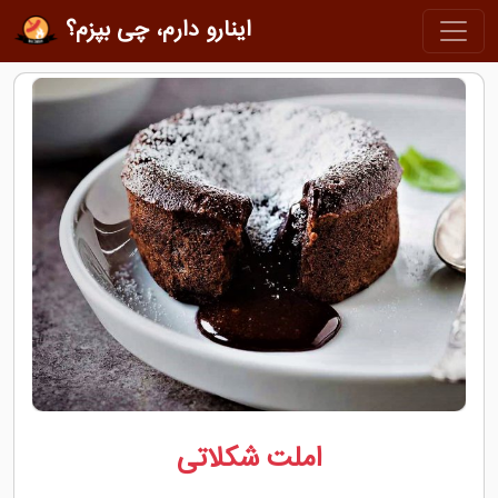
اینارو دارم، چی بپزم؟
املت شکلاتی