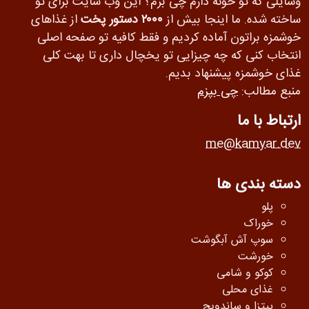
وسایلی که تو خونه دارم چی بزم؟ این وب سایت برای تو
ساخته شده. ما اینجا بیش از
۲۰۰۰ دستور پخت
از غذاهای
خوشمزه براتون آماده کردیم و فقط کافیه تو صفحه اصلی
انتخاب کنی که چه چیزایی تو یخچال داری تا بهت کلی
غذای خوشمزه پیشنهاد بدیم.
منبع مطالب:
چی بپزم
ارتباط با ما
me@kamyar.dev
دسته بندی ها
پلو
خوراک
سوپ آش آبگوشت
خورشت
کوکو و شامی
غذای محلی
پیتزا و ساندویچ