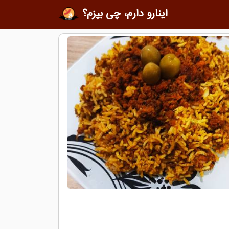
اینارو دارم، چی بپزم؟