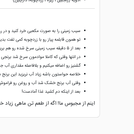
ادویه (زنجبیل ، زیره ، زردچوبه، دارچین)
سیب زمینی را به صورت مکعبی خرد کنید و در روغ
تو همون قابلمه پیاز رو با زردچوبه کمی تفت بدید
بعد از ۵ دقیقه سیب زمینی سرخ شده رو هم بریزید بعد تن ماهی رو کمی خرد کنید و سپس آب لیمو و رب گوجه اضافه کنید
در انتها وقتی که کاملا موادمون سرخ شد برنجی
گشنیز رو اضافه میکنیم و بلافاصله مقداری آب ج
خلاصه حواستون باشه زیاد آب نریزید این برنج ش
وقتی آب برنج خشک شد آب و روغن رو فراموش 
بعد از اینکه دم کشید غذا آمادست!
اینم از مجبوس ما! اگه از طعم تن ماهی زیاد 