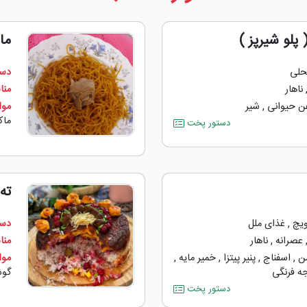
 پلو شیرپز )
ما
حلی
دست
ناهار
منا
ن حیوانی
,
شیر
مواد
ماک
دستور پخت
ته 
ویچ
,
غذای ملل
دست
عصرانه
,
ناهار
منا
ن
,
اسفناج
,
پنیر پیتزا
,
خمیر مایه
,
مواد
ه ‌فرنگی
گوش
دستور پخت