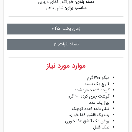
دسته بندی:
خوراک
,
غذای دریایی
مناسب برای:
شام
,
ناهار
زمان پخت: 0:45
تعداد نفرات: 3
موارد مورد نیاز
میگو 300 گرم
قارچ یک بسته
گوجه 3عدد خردشده
گوشت چرخ کرده 200گرم
پیاز یک عدد
فلفل دلمه 1عدد کوچک
رب یک قاشق غذا خوری
روغن یک قاشق غذا خوری
نمک فلفل