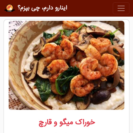
اینارو دارم، چی بپزم؟
خوراک میگو و قارچ