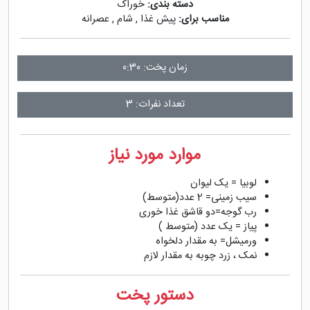
دسته بندی:
خوراک
مناسب برای:
پیش غذا
,
شام
,
عصرانه
زمان پخت: 0:30
تعداد نفرات: 3
موارد مورد نیاز
لوبیا = یک لیوان
سیب زمینی= 2 عدد(متوسط)
رب گوجه=دو قاشق غذا خوری
پیاز = یک عدد (متوسط )
ورمیشل= به مقدار دلخواه
نمک ، زرد چوبه به مقدار لازم
دستور پخت