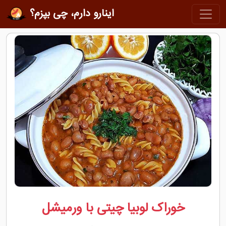
اینارو دارم، چی بپزم؟
خوراک لوبیا چیتی با ورمیشل