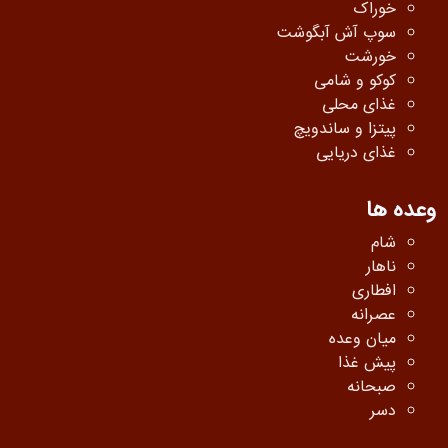
خوراک
سوپ آش آبگوشت
خورشت
کوکو و شامی
غذای محلی
پیتزا و ساندویچ
غذای دریایی
وعده ها
شام
ناهار
افطاری
عصرانه
میان وعده
پیش غذا
صبحانه
دسر