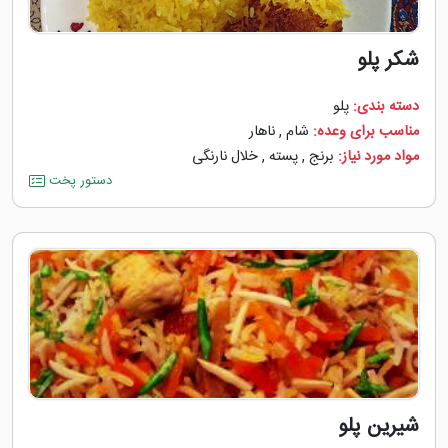
شکر پلو
دسته بندی:
پلو
مناسب برای وعده:
شام
,
ناهار
مواد مورد نیاز:
برنج
,
پسته
,
خلال نارنگی
دستور پخت
شیرین پلو