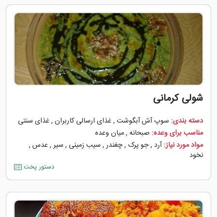
شولی کرمانی
دسته بندی:
سوپ آش آبگوشت
,
غذای ارسالی کاربران
,
غذای سنتی
مناسب برای وعده:
صبحانه
,
میان وعده
مواد مورد نیاز:
آرد
,
جو پرک
,
چغندر
,
سیب زمینی
,
سیر
,
عدس
,
نخود
دستور پخت