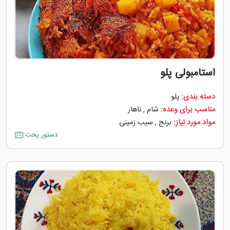
استامبولی پلو
دسته بندی:
پلو
مناسب برای وعده:
شام
,
ناهار
مواد مورد نیاز:
برنج
,
سیب زمینی
دستور پخت