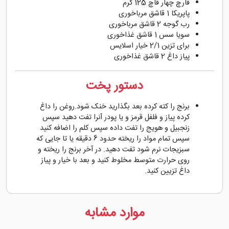
قارچ چهار قاچ 125 گرم
پاپریکا 1 قاشق مرباخوری
رب گوجه 2 قاشق مرباخوری
سویا سس 1 قاشق غذاخوری
برای تزین 2/1 خیار اسلایس
پیاز داغ 2 قاشق غذاخوری
دستور پخت
برنج را کته کرده بعد بگذارید خنک شود.روغن را داغ
کرده پیاز و فلفل قرمز و یا پودر آنرا تفت دهید سپس
زنجبیل و هویج را تفت داده سپس کلم را اضافه کنید
سپس تمام مواد را ریخته حدود 6 دقیقه یا تا جایی که
سبزیجات نرم شود تفت دهید. در آخر برنج را ریخته و
روی حرارت متوسط مخلوط کنید و بعد با خیار و پیاز
داغ تزیین کنید.
موارد مشابه