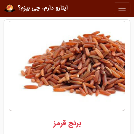
اینارو دارم، چی بپزم؟
برنج قرمز