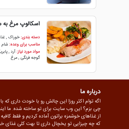
اسکالوپ مرغ به س
دسته بندی:
خوراک
,
غذا
مناسب برای وعده:
شام
,
مواد مورد نیاز:
آرد
,
پابریک
گوجه ‌فرنگی
,
مرغ
درباره ما
اگه توام اکثر روزا این چالش رو با خودت داری که با
چی بزم؟ این وب سایت برای تو ساخته شده. ما این
از غذاهای خوشمزه براتون آماده کردیم و فقط کافی
که چه چیزایی تو یخچال داری تا بهت کلی غذای خو