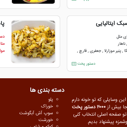
بک ایتالیایی
پا
ی ملل
دست
ناهار
منا
ا
,
پنیر موزارلا
,
جعفری
,
قارچ
,
مواد
دستور پخت
دسته بندی ها
 این وسایلی که تو خونه دارم
پلو
خوراک
جا بیش از
۲۰۰۰ دستور پخت
سوپ آش آبگوشت
ه تو صفحه اصلی انتخاب کنی
خورشت
شمزه پیشنهاد بدیم.
کوکو و شامی