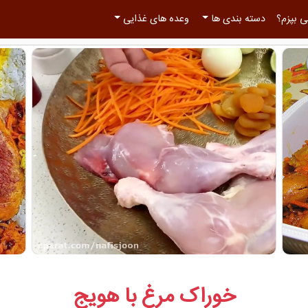
 بپزم؟
دسته بندی ها
وعده های غذایی
خوراک مرغ با هویج