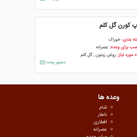
پ کورن گل کلم
ه بندی:
خوراک
سب برای وعده:
عصرانه
 مورد نیاز:
روغن زیتون
,
گل کلم
دستور پخت
وعده ها
شام
ناهار
افطاری
عصرانه
میان وعده