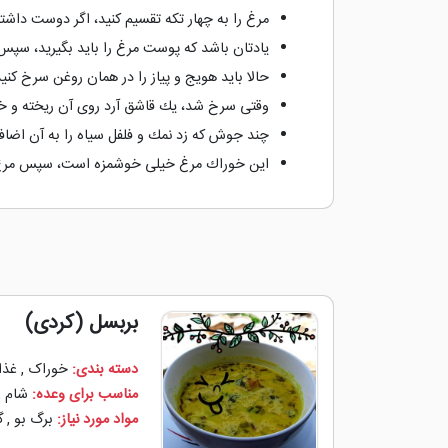
مرغ را به چهار تكه تقسیم كنید، اگر دوست داشت
یادتان باشد كه پوست مرغ را باید بگیرید، سپس
حالا باید هویج و پیاز را در همان روغن سرخ كنید
وقتی سرخ شد، یك قاشق آرد روی آن ریخته و خوب
چند جوش كه زد نمك و فلفل سیاه را به آن اضافه
این خوراك مرغ خیلی خوشمزه است، سپس مرغ را د
بربسل (کردی)
دسته بندی:
خوراک
,
غذا
مناسب برای وعده:
شام
,
مواد مورد نیاز:
برگ بو
,
گ