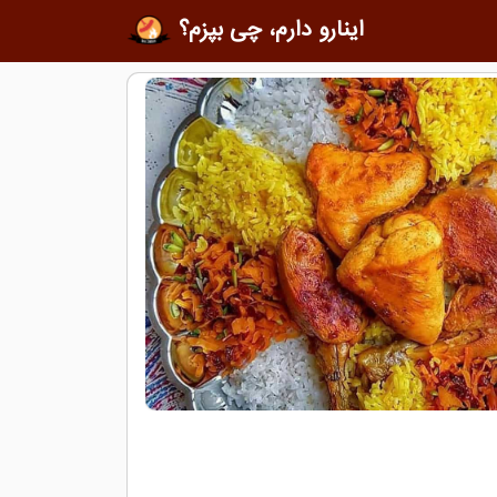
اینارو دارم، چی بپزم؟