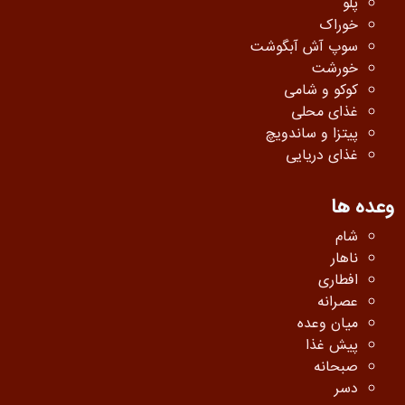
پلو
خوراک
سوپ آش آبگوشت
خورشت
کوکو و شامی
غذای محلی
پیتزا و ساندویچ
غذای دریایی
وعده ها
شام
ناهار
افطاری
عصرانه
میان وعده
پیش غذا
صبحانه
دسر