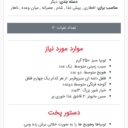
دسته بندی:
دیگر
مناسب برای:
افطاری
,
پیش غذا
,
شام
,
عصرانه
,
میان وعده
,
ناهار
تعداد نفرات: 2
موارد مورد نیاز
لوبیا سبز :250 گرم
سیب زمینی متوسط :یک عدد
هویج متوسط :دو عدد
فلفل دلمه ای سبزوقرمز :از هر کدام یک چهارم فلفل
گوجه فرنگی متوسط:دوعدد
خیار شور بزرگ :3عدد
سس مایونز :2 قاشق غذا خوری پر
دستور پخت
لوبیاها وهویج ها را به صورت خلالی برش زده ومی