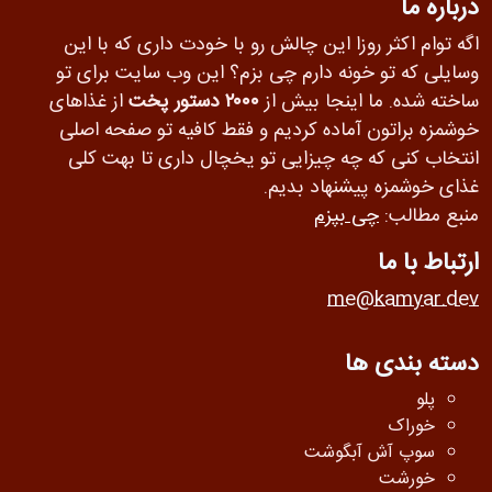
درباره ما
اگه توام اکثر روزا این چالش رو با خودت داری که با این
وسایلی که تو خونه دارم چی بزم؟ این وب سایت برای تو
ساخته شده. ما اینجا بیش از
۲۰۰۰ دستور پخت
از غذاهای
خوشمزه براتون آماده کردیم و فقط کافیه تو صفحه اصلی
انتخاب کنی که چه چیزایی تو یخچال داری تا بهت کلی
غذای خوشمزه پیشنهاد بدیم.
منبع مطالب:
چی بپزم
ارتباط با ما
me@kamyar.dev
دسته بندی ها
پلو
خوراک
سوپ آش آبگوشت
خورشت