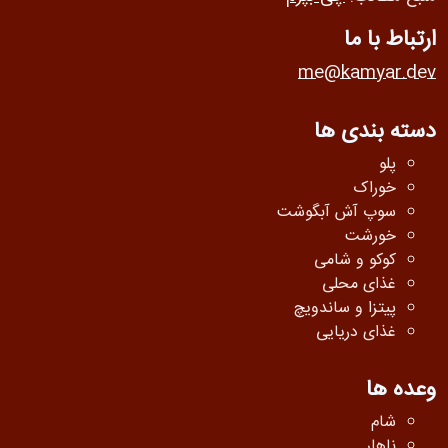
ارتباط با ما
me@kamyar.dev
دسته بندی ها
پلو
خوراک
سوپ آش آبگوشت
خورشت
کوکو و شامی
غذای محلی
پیتزا و ساندویچ
غذای دریایی
وعده ها
شام
ناهار