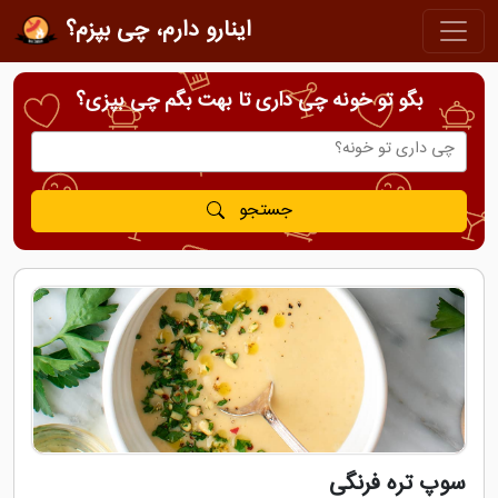
اینارو دارم، چی بپزم؟
بگو تو خونه چی داری تا بهت بگم چی بپزی؟
جستجو
سوپ تره فرنگی