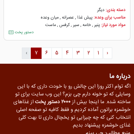
دسته بندی:
دیگر
مناسب برای وعده:
پیش غذا
,
عصرانه
,
میان وعده
مواد مورد نیاز:
پنیر
,
خامه
,
سیر
,
کرفس
,
ماست
دستور پخت
›
7
6
5
4
3
2
1
‹
درباره ما
اگه توام اکثر روزا این چالش رو با خودت داری که با این
وسایلی که تو خونه دارم چی بزم؟ این وب سایت برای تو
ساخته شده. ما اینجا بیش از
۲۰۰۰ دستور پخت
از غذاهای
خوشمزه براتون آماده کردیم و فقط کافیه تو صفحه اصلی
انتخاب کنی که چه چیزایی تو یخچال داری تا بهت کلی
غذای خوشمزه پیشنهاد بدیم.
منبع مطالب:
چی بپزم